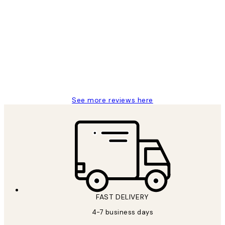
Verified buyer
Customer
Reviews
I love my snoopy on moon art print
4 5月
Charles M
See more reviews here
FAST DELIVERY
4-7 business days