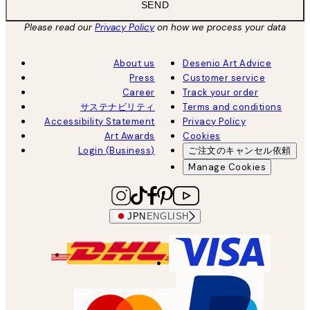
SEND
Please read our
Privacy Policy
on how we process your data
About us
Desenio Art Advice
Press
Customer service
Career
Track your order
サステナビリティ
Terms and conditions
Accessibility Statement
Privacy Policy
Art Awards
Cookies
Login (Business)
ご注文のキャンセル依頼
Manage Cookies
JPN
ENGLISH