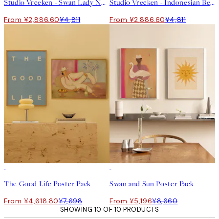
Studio Vreeken - Swan Lady No2 Print
Studio Vreeken - Indonesian Beach Print
From ¥2,886.60
¥4,811
From ¥2,886.60
¥4,811
-40%
-40%
The Good Life Poster Pack
Swan and Sun Poster Pack
From ¥4,618.80
¥7,698
From ¥5,196
¥8,660
SHOWING 10 OF 10 PRODUCTS