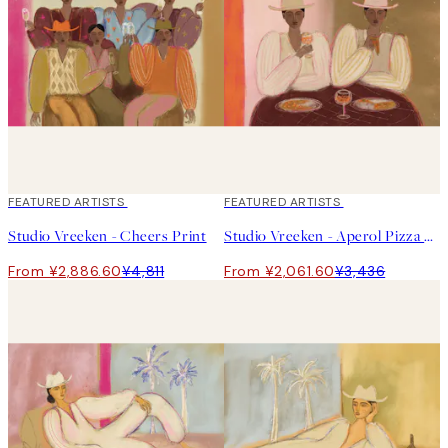
40%*
FEATURED ARTISTS
40%*
FEATURED ARTISTS
Studio Vreeken - Cheers Print
Studio Vreeken - Aperol Pizza Party Print
From ¥2,886.60
¥4,811
From ¥2,061.60
¥3,436