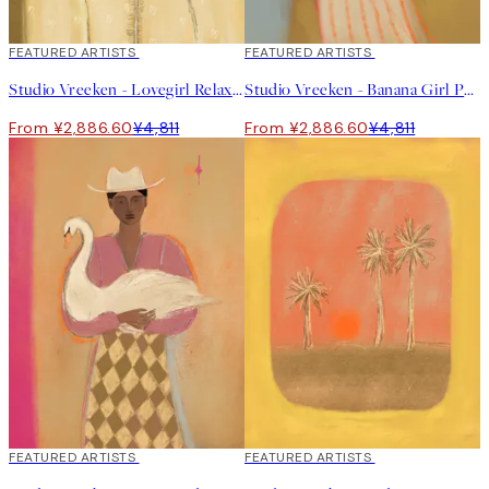
40%*
FEATURED ARTISTS
40%*
FEATURED ARTISTS
Studio Vreeken - Lovegirl Relaxing Day No2 Print
Studio Vreeken - Banana Girl Print
From ¥2,886.60
¥4,811
From ¥2,886.60
¥4,811
40%*
FEATURED ARTISTS
40%*
FEATURED ARTISTS