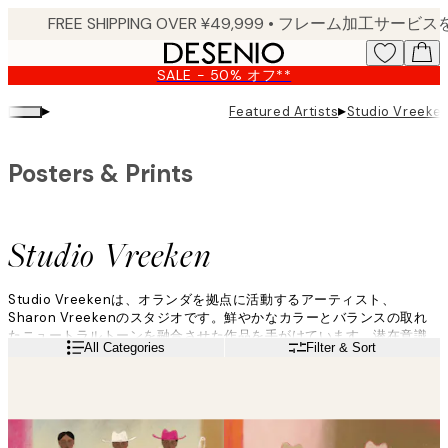
Skip
to
main
SALE - 50% オフ**
content.
▸
▸
Featured Artists
Studio Vreeke
Posters & Prints
Studio Vreeken
Studio Vreekenは、オランダを拠点に活動するアーティスト、
Sharon Vreekenのスタジオです。鮮やかなカラーとバランスの取れ
たニュートラルトーンを融合させた作品を手がけています。潜在意識
Read more
All Categories
Filter & Sort
からのインスピレーション、インテリアトレンド、南米の西部劇など
から着想を得て、ポートレート、イラストシリーズ、抽象作品など多
彩なアートを生み出しています。