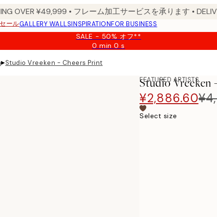
PPING OVER ¥49,999 • フレーム加工サービスを承ります • DELIVERY
セール
GALLERY WALLS
INSPIRATION
FOR BUSINESS
SALE - 50% オフ**
0 min
0 s
Valid
until:
▸
n
Studio Vreeken - Cheers Print
2026-
08-
FEATURED ARTISTS
Studio Vreeken 
09
¥2,886.60
¥4,
Select size