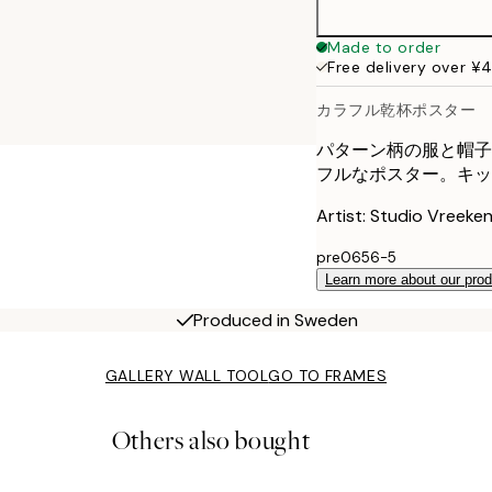
50x70 cm
Made to order
Free delivery over ¥
70x100 cm
カラフル乾杯ポスター
パターン柄の服と帽子
フルなポスター。キッ
Artist: Studio Vreeke
pre0656-5
Learn more about our pro
Produced in Sweden
GALLERY WALL TOOL
GO TO FRAMES
Others also bought