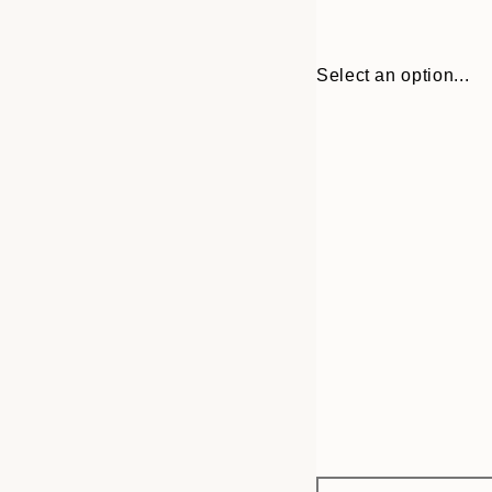
Select an option...
Frame
30x40 cm
options
40x50 cm