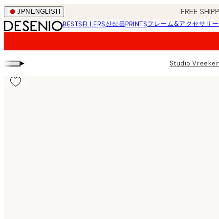
Skip
FREE SHI
JPN
ENGLISH
to
신상품
フレーム&アクセサリー
BESTSELLERS
PRINTS
main
content.
▸
Studio Vreeke