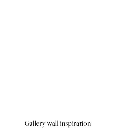
50%*
Self-Care Afternoon Print
From ¥2,405.50
¥4,811
Gallery wall inspiration