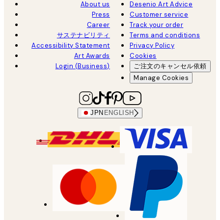
About us
Desenio Art Advice
Press
Customer service
Career
Track your order
サステナビリティ
Terms and conditions
Accessibility Statement
Privacy Policy
Art Awards
Cookies
Login (Business)
ご注文のキャンセル依頼
Manage Cookies
JPN
ENGLISH