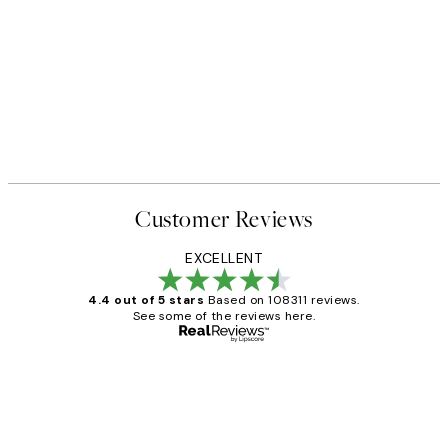
Customer Reviews
EXCELLENT
4.4 out of 5 stars
Based on 108311 reviews.
See some of the reviews here.
Verified buyer
Customer
Reviews
I love my snoopy on moon art print