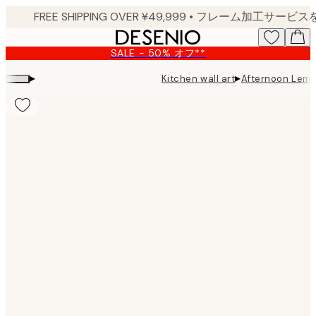
Skip
to
main
SALE - 50% オフ**
content.
▸
▸
Kitchen wall art
Afternoon Lemo
Product