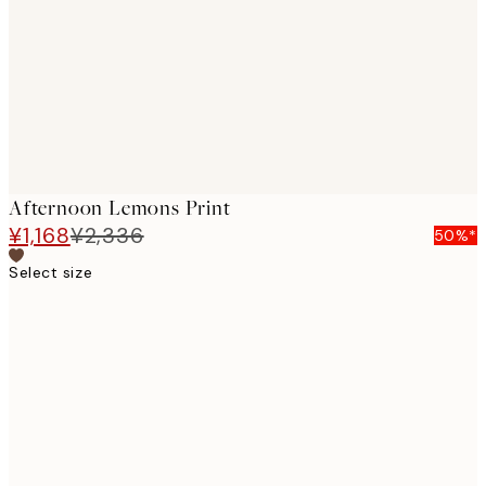
images
Afternoon Lemons Print
¥1,168
¥2,336
50%*
Select size