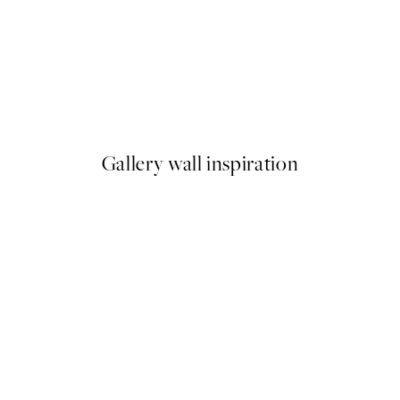
50%*
No Place Like Home Print
From ¥549.50
¥1,099
Gallery wall inspiration