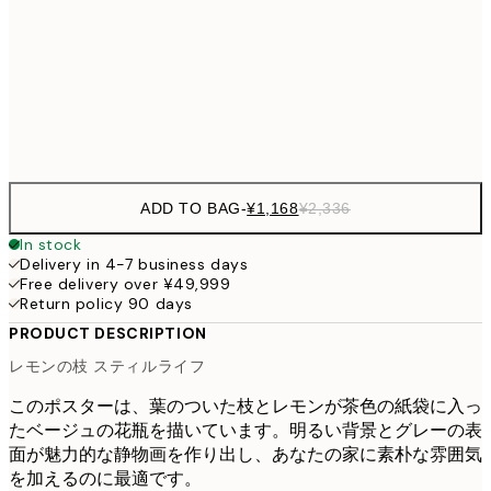
¥3,
50x70 cm
¥6
Frame
options
ADD TO BAG
-
¥1,168
¥2,336
In stock
Delivery in 4-7 business days
Free delivery over ¥49,999
Return policy 90 days
PRODUCT DESCRIPTION
レモンの枝 スティルライフ
このポスターは、葉のついた枝とレモンが茶色の紙袋に入っ
たベージュの花瓶を描いています。明るい背景とグレーの表
面が魅力的な静物画を作り出し、あなたの家に素朴な雰囲気
を加えるのに最適です。