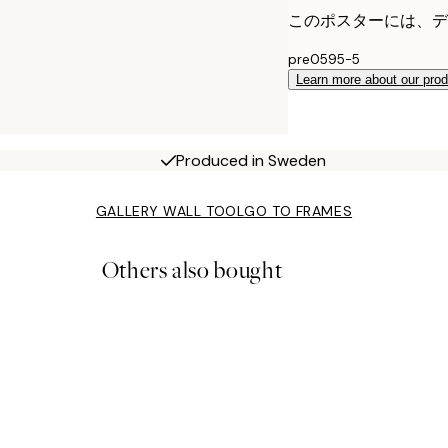
このポスターには、デ
pre0595-5
Learn more about our pro
Produced in Sweden
GALLERY WALL TOOL
GO TO FRAMES
Others also bought