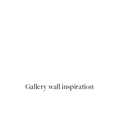
50%*
Watercolor Seaweed No1 Pr
From ¥1,168
¥2,336
Gallery wall inspiration