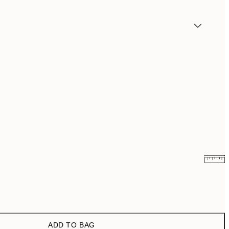
¥2,886.60
¥4,811
¥4,536.60
¥7,561
ADD TO BAG