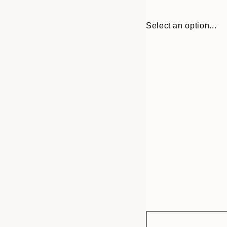
Select an option...
Frame
30x40 cm
options
50x70 cm