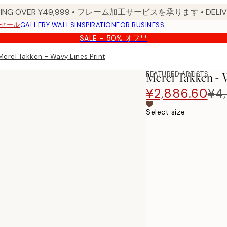
PPING OVER ¥49,999 • フレーム加工サービスを承ります • DELIVERY
セール
GALLERY WALLS
INSPIRATION
FOR BUSINESS
SALE - 50% オフ**
Merel Takken - Wavy Lines Print
FEATURED ARTISTS
Merel Takken - 
¥2,886.60
¥4,
Select size