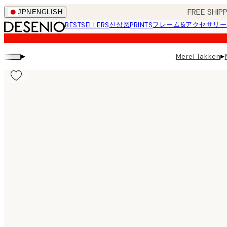
Skip
FREE SHI
JPN
ENGLISH
to
신상품
フレーム&アクセサリー
BESTSELLERS
PRINTS
main
content.
▸
▸
Merel Takken