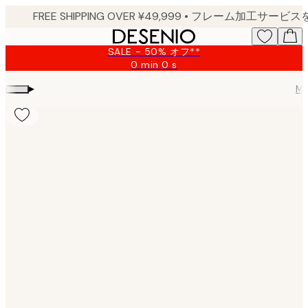
Skip
to
main
SALE - 50% オフ**
content.
0 min
0 s
Valid
until:
▸
Ma
2026-
08-
09
Product