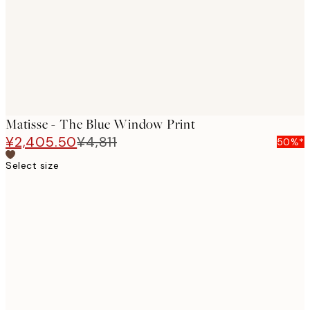
images
Matisse - The Blue Window Print
¥2,405.50
¥4,811
50%*
Select size