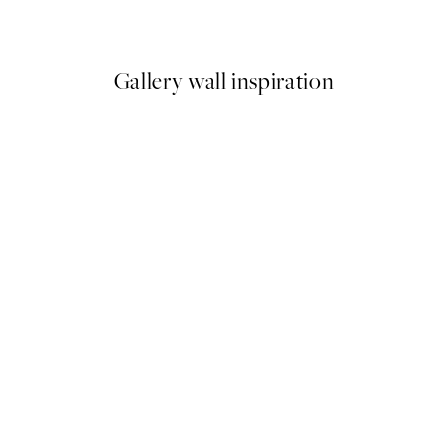
From ¥1,924.50
¥3,849
Gallery wall inspiration