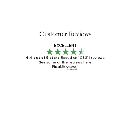
Customer Reviews
EXCELLENT
4.4 out of 5 stars
Based on 108311 reviews.
See some of the reviews here.
Verified buyer
Customer
Reviews
I love my snoopy on moon art print
4 5月
Charles M