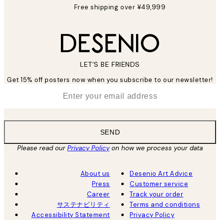
Free shipping over ¥49,999
LET’S BE FRIENDS
Get 15% off posters now when you subscribe to our newsletter!
*
Email
SEND
Please read our
Privacy Policy
on how we process your data
About us
Desenio Art Advice
Press
Customer service
Career
Track your order
サステナビリティ
Terms and conditions
Accessibility Statement
Privacy Policy