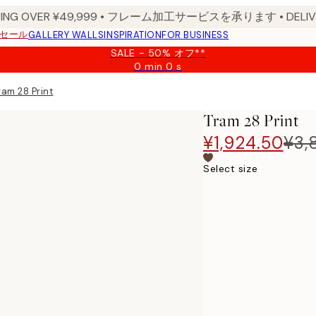
PPING OVER ¥49,999 • フレーム加工サービスを承ります • DELIVERY
セール
GALLERY WALLS
INSPIRATION
FOR BUSINESS
SALE - 50% オフ**
0 min
0 s
Valid
until:
ram 28 Print
2026-
08-
Tram 28 Print
09
¥1,924.50
¥3,
Select size