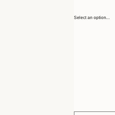
Select an option...
Frame
30x40 cm
options
50x70 cm