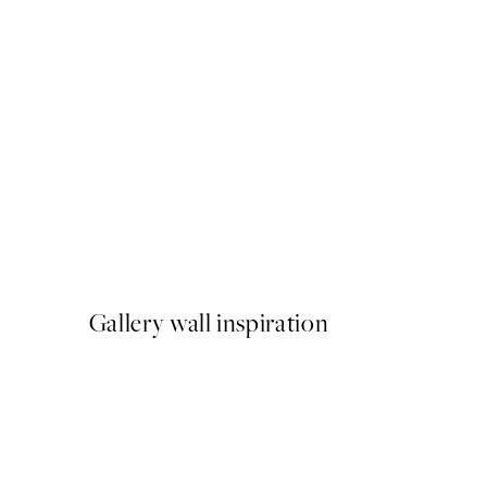
50%*
Au Au Print
From ¥1,924.50
¥3,849
Gallery wall inspiration