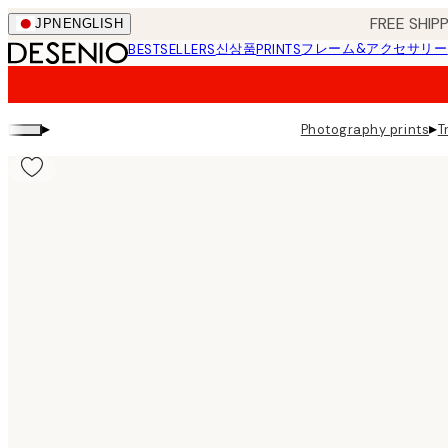
Skip
FREE SHI
JPN
ENGLISH
to
신상품
フレーム&アクセサリー
BESTSELLERS
PRINTS
main
content.
▸
▸
Photography prints
T