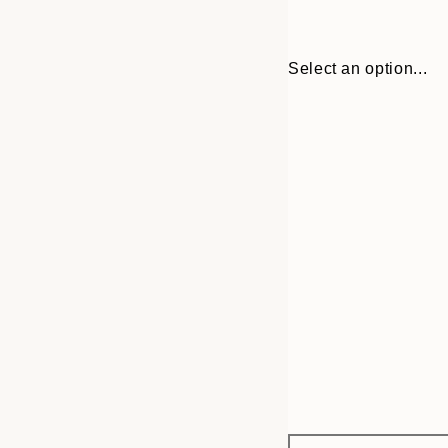
Select an option...
Frame
21x30 cm
options
30x40 cm