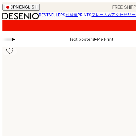
Skip
FREE SHI
JPN
ENGLISH
to
신상품
フレーム&アクセサリー
BESTSELLERS
PRINTS
main
content.
▸
▸
Text posters
Me Print