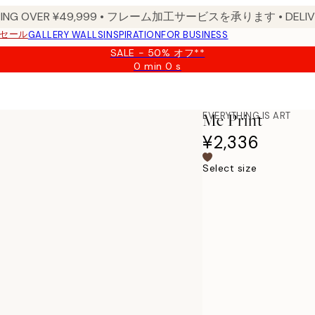
PPING OVER ¥49,999 • フレーム加工サービスを承ります • DELIVERY
セール
GALLERY WALLS
INSPIRATION
FOR BUSINESS
SALE - 50% オフ**
0 min
0 s
Valid
until:
2026-
08-
EVERYTHING IS ART
Me Print
09
¥2,336
Select size